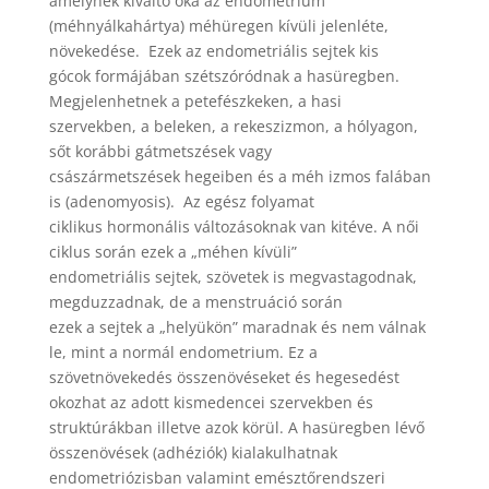
amelynek kiváltó oka az endometrium
(méhnyálkahártya) méhüregen kívüli jelenléte,
növekedése. Ezek az endometriális sejtek kis
gócok formájában szétszóródnak a hasüregben.
Megjelenhetnek a petefészkeken, a hasi
szervekben, a beleken, a rekeszizmon, a hólyagon,
sőt korábbi gátmetszések vagy
császármetszések hegeiben és a méh izmos falában
is (adenomyosis). Az egész folyamat
ciklikus hormonális változásoknak van kitéve. A női
ciklus során ezek a „méhen kívüli”
endometriális sejtek, szövetek is megvastagodnak,
megduzzadnak, de a menstruáció során
ezek a sejtek a „helyükön” maradnak és nem válnak
le, mint a normál endometrium. Ez a
szövetnövekedés összenövéseket és hegesedést
okozhat az adott kismedencei szervekben és
struktúrákban illetve azok körül. A hasüregben lévő
összenövések (adhéziók) kialakulhatnak
endometriózisban valamint emésztőrendszeri