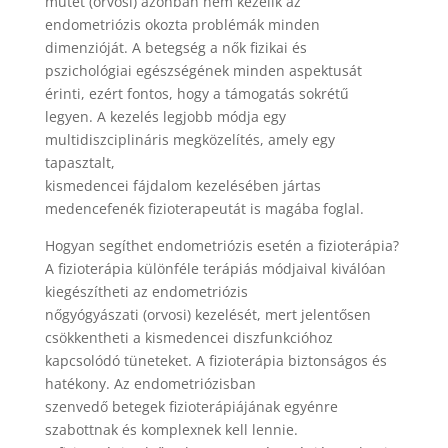
műtét (orvosi) azonban nem kezelik az
endometriózis okozta problémák minden
dimenzióját. A betegség a nők fizikai és
pszichológiai egészségének minden aspektusát
érinti, ezért fontos, hogy a támogatás sokrétű
legyen. A kezelés legjobb módja egy
multidiszciplináris megközelítés, amely egy
tapasztalt,
kismedencei fájdalom kezelésében jártas
medencefenék fizioterapeutát is magába foglal.
Hogyan segíthet endometriózis esetén a fizioterápia?
A fizioterápia különféle terápiás módjaival kiválóan
kiegészítheti az endometriózis
nőgyógyászati (orvosi) ​​kezelését, mert jelentősen
csökkentheti a kismedencei diszfunkcióhoz
kapcsolódó tüneteket. A fizioterápia biztonságos és
hatékony. Az endometriózisban
szenvedő betegek fizioterápiájának egyénre
szabottnak és komplexnek kell lennie.