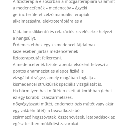
A fizioterápia elsősorban a mozgásterápiára valamint
a medencefenék – medenceöv – ágyéki
gerinc területét célzó manuális terápiák
alkalmazására, elektroterápiára és a
fájdalomcsökkentő és relaxációs kezelésekre helyezi
a hangsúlyt.
Érdemes ehhez egy kismedencei fájdalmak
kezelésében jártas medencefenék
fizioterapeutát felkeresni.
A medencefenék fizioterapeuta elsőként felveszi a
pontos anamnézist és alapos fizikális
vizsgálatot végez, amely magában foglalja a
kismedencei struktúrák speciális vizsgálatát is.
Ha bármilyen hasi műtéten esett át korábban (lehet
ez egy korábbi császármetszés,
nőgyógyászati műtét, endometriózis műtét vagy akár
egy vakbélműtét), a beavatkozásból
származó hegszövetek, összenövések, letapadások az
egész testben működési zavarokat