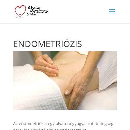
ENDOMETRIÓZIS
Az endometriózis egy olyan nőgyógyászati ​​betegség,