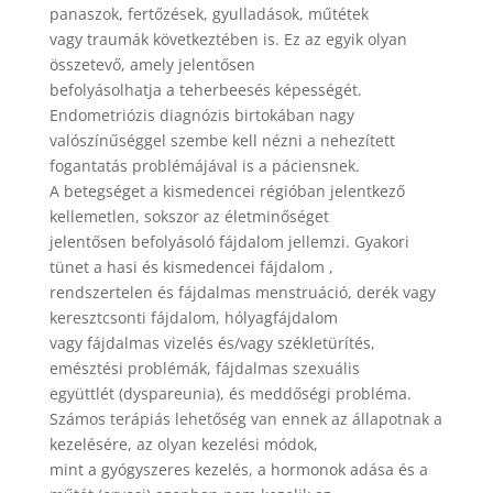
panaszok, fertőzések, gyulladások, műtétek
vagy traumák következtében is. Ez az egyik olyan
összetevő, amely jelentősen
befolyásolhatja a teherbeesés képességét.
Endometriózis diagnózis birtokában nagy
valószínűséggel szembe kell nézni a nehezített
fogantatás problémájával is a páciensnek.
A betegséget a kismedencei régióban jelentkező
kellemetlen, sokszor az életminőséget
jelentősen befolyásoló fájdalom jellemzi. Gyakori
tünet a hasi és kismedencei fájdalom ,
rendszertelen és fájdalmas menstruáció, derék vagy
keresztcsonti fájdalom, hólyagfájdalom
vagy fájdalmas vizelés és/vagy székletürítés,
emésztési problémák, fájdalmas szexuális
együttlét (dyspareunia), és meddőségi probléma.
Számos terápiás lehetőség van ennek az állapotnak a
kezelésére, az olyan kezelési módok,
mint a gyógyszeres kezelés, a hormonok adása és a