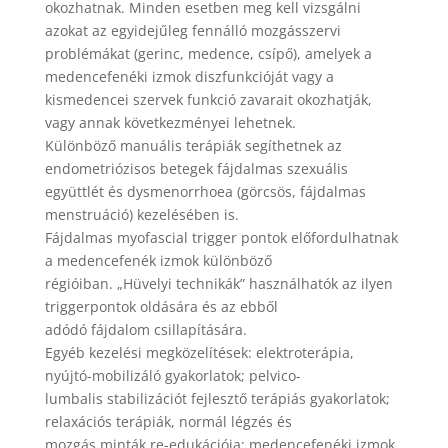
okozhatnak. Minden esetben meg kell vizsgálni
azokat az egyidejűleg fennálló mozgásszervi
problémákat (gerinc, medence, csípő), amelyek a
medencefenéki izmok diszfunkcióját vagy a
kismedencei szervek funkció zavarait okozhatják,
vagy annak következményei lehetnek.
Különböző manuális terápiák segíthetnek az
endometriózisos betegek fájdalmas szexuális
együttlét és dysmenorrhoea (görcsös, fájdalmas
menstruáció) kezelésében is.
Fájdalmas myofascial trigger pontok előfordulhatnak
a medencefenék izmok különböző
régióiban. „Hüvelyi technikák” használhatók az ilyen
triggerpontok oldására és az ebből
adódó fájdalom csillapítására.
Egyéb kezelési megközelítések: elektroterápia,
nyújtó-mobilizáló gyakorlatok; pelvico-
lumbalis stabilizációt fejlesztő terápiás gyakorlatok;
relaxációs terápiák, normál légzés és
mozgás minták re-edukációja; medencefenéki izmok