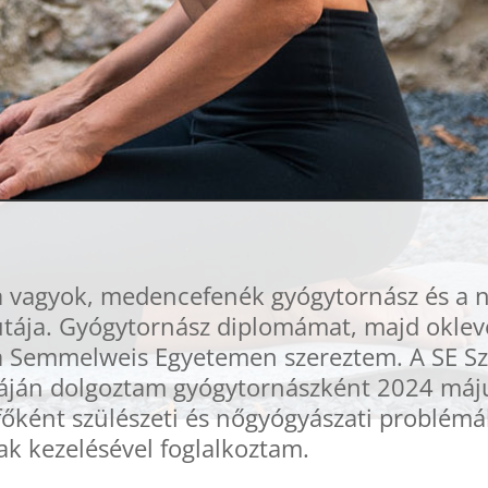
a vagyok, medencefenék gyógytornász és a n
tája.
Gyógytornász diplomámat, majd okleve
 Semmelweis Egyetemen szereztem. A SE Szü
áján dolgoztam gyógytornászként 2024 május
ként szülészeti és nőgyógyászati problémá
k kezelésével foglalkoztam.