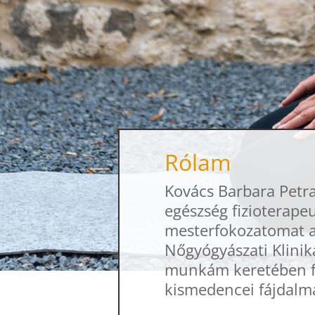
Rólam
Kovács Barbara Petr
egészség fizioterapeu
mesterfokozatomat a
Nőgyógyászati Klinik
munkám keretében fő
kismedencei fájdalma