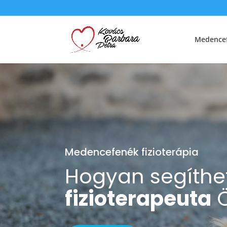
Medencef
Medencefenék fizioterápia
Hogyan segíthe
fizioterapeuta
Ö