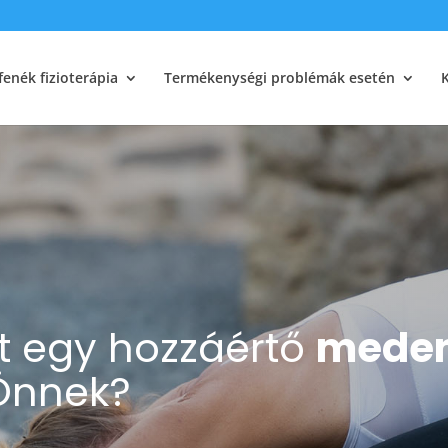
enék fizioterápia
Termékenységi problémák esetén
t egy hozzáértő
meden
nnek?