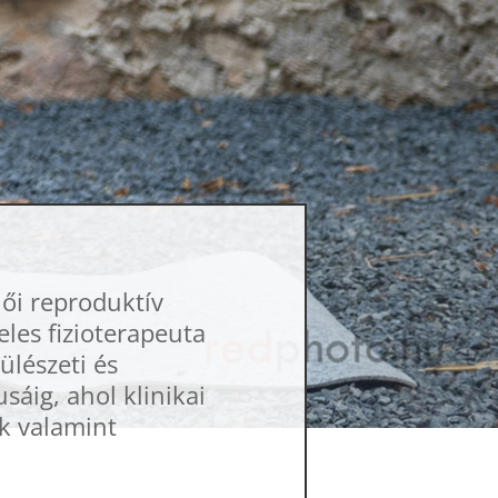
ői reproduktív
les fizioterapeuta
lészeti és
áig, ahol klinikai
k valamint