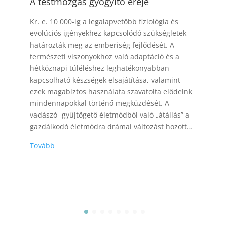
Pudendális neuralgia
A pudendális ideg a kismedencei régió egyik fő
idege, amely kulcsfontosságú ennek a területnek
az érzékeléséhez és működéséhez, beleértve a
nemi szerveket és a végbélnyílást is. Párosan van
jelen a testünkben, – a medenceöv jobb és bal
oldalán halad keresztül,- szenzorosan beidegzi
mindkét nem külső nemi szervét beleértve a
szeméremajkakat,…
Tovább