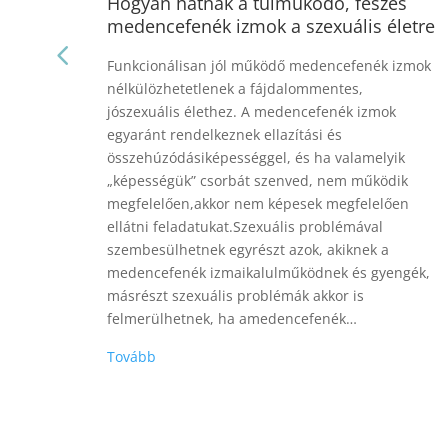
s
A testmozgás gyógyító ereje
etre
Kr. e. 10 000-ig a legalapvetőbb fiziológia és
izmok
evolúciós igényekhez kapcsolódó szükségletek
határozták meg az emberiség fejlődését. A
természeti viszonyokhoz való adaptáció és a
hétköznapi túléléshez leghatékonyabban
k
kapcsolható készségek elsajátítása, valamint
ik
ezek magabiztos használata szavatolta elődeink
en
mindennapokkal történő megküzdését. A
vadászó- gyűjtögető életmódból való „átállás” a
gazdálkodó életmódra drámai változást hozott…
gék,
Tovább