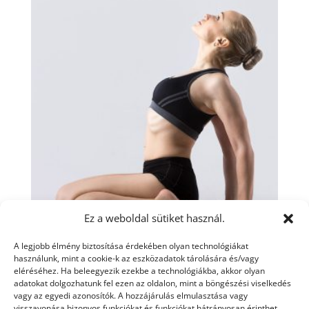
Ez a weboldal sütiket használ.
A legjobb élmény biztosítása érdekében olyan technológiákat
Farokcsont & Medencefenék
használunk, mint a cookie-k az eszközadatok tárolására és/vagy
Terápiás Csomag
eléréséhez. Ha beleegyezik ezekbe a technológiákba, akkor olyan
adatokat dolgozhatunk fel ezen az oldalon, mint a böngészési viselkedés
vagy az egyedi azonosítók. A hozzájárulás elmulasztása vagy
30 000
Ft
visszavonása bizonyos funkciókat és funkciókat hátrányosan érinthet.