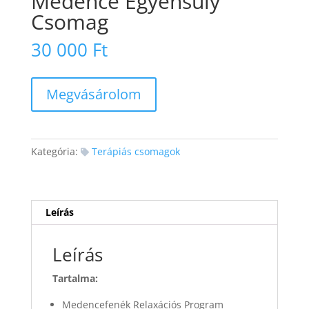
Medence Egyensúly
Csomag
30 000
Ft
Medence
Megvásárolom
Egyensúly
Csomag
mennyiség
Kategória:
Terápiás csomagok
Leírás
Leírás
Tartalma:
Medencefenék Relaxációs Program