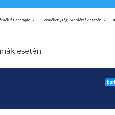
enék fizioterápia
Termékenységi problémák esetén
émák esetén