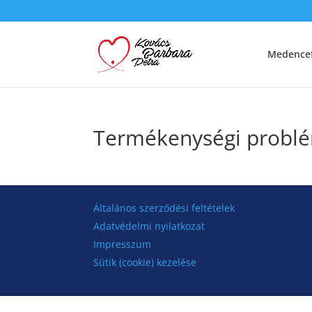
Medencef
Termékenységi probl
Általános szerződési feltételek
Adatvédelmi nyilatkozat
Impresszum
Sütik (cookie) kezelése