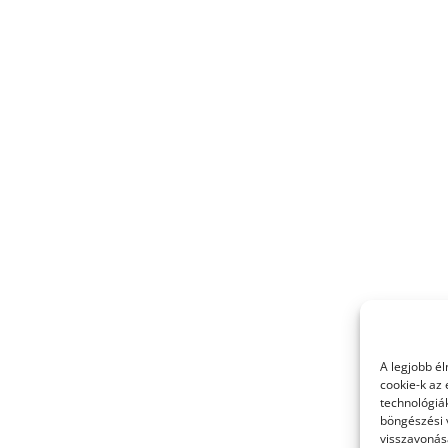
A legjobb é
cookie-k az
technológiák
böngészési 
visszavonása