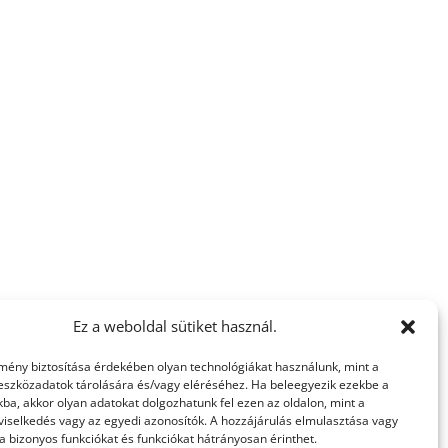
Ez a weboldal sütiket használ.
lmény biztosítása érdekében olyan technológiákat használunk, mint a
 eszközadatok tárolására és/vagy eléréséhez. Ha beleegyezik ezekbe a
ba, akkor olyan adatokat dolgozhatunk fel ezen az oldalon, mint a
viselkedés vagy az egyedi azonosítók. A hozzájárulás elmulasztása vagy
 bizonyos funkciókat és funkciókat hátrányosan érinthet.